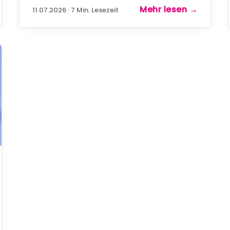
Auftrag, zwei Ergebnisse. Was das für
Mehr lesen
→
11.07.2026 · 7 Min. Lesezeit
Ihre Entscheidung zwischen
Datenkontrolle und Antwortqualität
bedeutet.