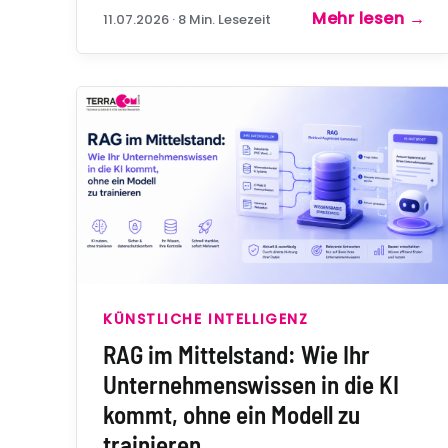
August 2026. Was das für Chatbot, KI-
Mehr lesen
→
11.07.2026 · 8 Min. Lesezeit
Texte und Schulung im Mittelstand
bedeutet.
KÜNSTLICHE INTELLIGENZ
RAG im Mittelstand: Wie Ihr
Unternehmenswissen in die KI
kommt, ohne ein Modell zu
trainieren