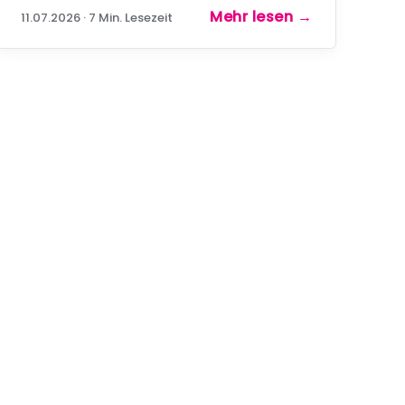
bedeutet, welche Lizenzfallen darin
Mehr lesen
→
11.07.2026 · 7 Min. Lesezeit
stecken und welche Wege bleiben,
wenn der Standard nicht reicht.